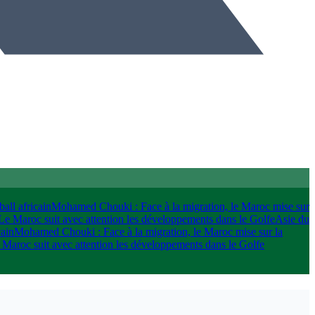
all africain
Mohamed Chouki : Face à la migration, le Maroc mise sur
 Le Maroc suit avec attention les développements dans le Golfe
Asie du
cain
Mohamed Chouki : Face à la migration, le Maroc mise sur la
 Maroc suit avec attention les développements dans le Golfe