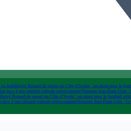
s en Inde
Hervé Renard de retour en Côte d’Ivoire : un atout pour le footb
ins face à une pénurie estivale préoccupante
Tensions Iran-États-Unis :
Hervé Renard de retour en Côte d’Ivoire : un atout pour le football afri
 face à une pénurie estivale préoccupante
Tensions Iran-États-Unis : Le