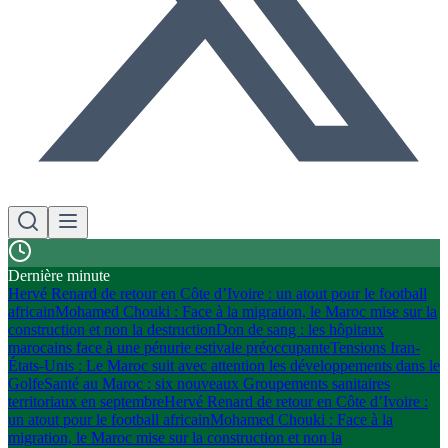
Dernière minute
Hervé Renard de retour en Côte d’Ivoire : un atout pour le football
africain
Mohamed Chouki : Face à la migration, le Maroc mise sur la
construction et non la destruction
Don de sang : les hôpitaux
marocains face à une pénurie estivale préoccupante
Tensions Iran-
États-Unis : Le Maroc suit avec attention les développements dans le
Golfe
Santé au Maroc : six nouveaux Groupements sanitaires
territoriaux en septembre
Hervé Renard de retour en Côte d’Ivoire :
un atout pour le football africain
Mohamed Chouki : Face à la
migration, le Maroc mise sur la construction et non la