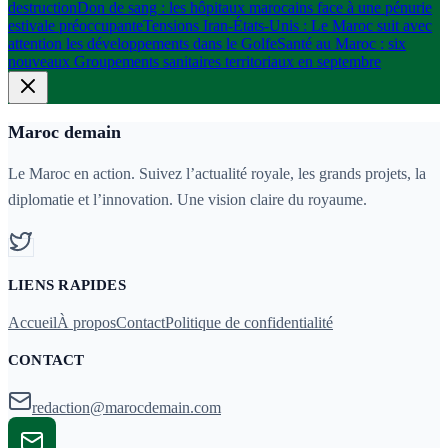
destruction
Don de sang : les hôpitaux marocains face à une pénurie
estivale préoccupante
Tensions Iran-États-Unis : Le Maroc suit avec
attention les développements dans le Golfe
Santé au Maroc : six
nouveaux Groupements sanitaires territoriaux en septembre
Maroc demain
Le Maroc en action. Suivez l’actualité royale, les grands projets, la
diplomatie et l’innovation. Une vision claire du royaume.
LIENS RAPIDES
Accueil
À propos
Contact
Politique de confidentialité
CONTACT
redaction@marocdemain.com