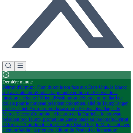
Dernière minute
Détroit d'Ormuz : l’Iran durcit le ton face aux États-Unis, le Maroc
suit avec attention
Saïdia : la première édition du Festival de la
musique enchante l’Oriental
Washington débloque un milliard de
dollars pour le nouveau président colombien, allié de Trump
Tanger
en fête : Cheb Amrou ouvre la saison du Festival des Plages de
Maroc Telecom
Colombie : Abelardo de la Espriella, le nouveau
président pro-Trump, promet une guerre totale au narcotrafic
Détroit
d'Ormuz : l’Iran durcit le ton face aux États-Unis, le Maroc suit avec
attention
Saïdia : la première édition du Festival de la musique