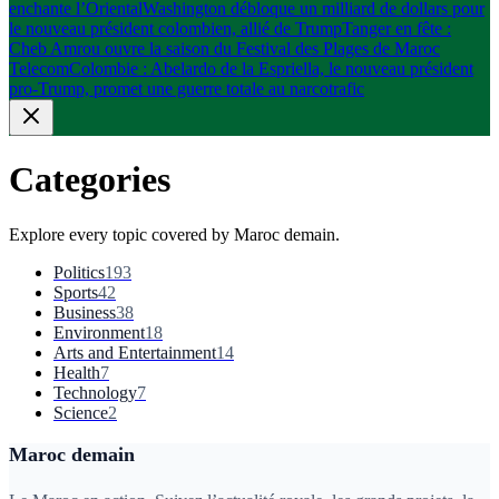
enchante l’Oriental
Washington débloque un milliard de dollars pour
le nouveau président colombien, allié de Trump
Tanger en fête :
Cheb Amrou ouvre la saison du Festival des Plages de Maroc
Telecom
Colombie : Abelardo de la Espriella, le nouveau président
pro-Trump, promet une guerre totale au narcotrafic
Categories
Explore every topic covered by
Maroc demain
.
Politics
193
Sports
42
Business
38
Environment
18
Arts and Entertainment
14
Health
7
Technology
7
Science
2
Maroc demain